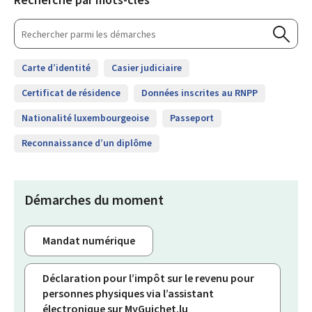
Recherche par mots-clés
Rechercher
parmi
Reche
les
parmi
Carte d’identité
Casier judiciaire
les
démarches
démar
Certificat de résidence
Données inscrites au RNPP
Nationalité luxembourgeoise
Passeport
Reconnaissance d’un diplôme
Démarches du moment
Mandat numérique
Déclaration pour l’impôt sur le revenu pour
personnes physiques via l’assistant
électronique sur MyGuichet.lu