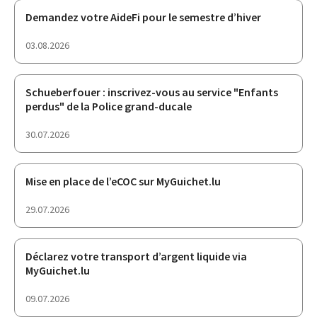
Demandez votre AideFi pour le semestre d’hiver
date
03.08.2026
de
publication
Schueberfouer : inscrivez-vous au service "Enfants
perdus" de la Police grand-ducale
date
30.07.2026
de
publication
Mise en place de l’eCOC sur MyGuichet.lu
date
29.07.2026
de
publication
Déclarez votre transport d’argent liquide via
MyGuichet.lu
date
09.07.2026
de