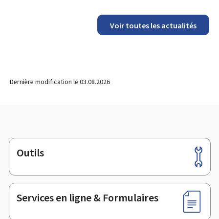
publication
Voir toutes les actualités
Dernière modification le
03.08.2026
Outils
Pied
de
page
Services en ligne & Formulaires