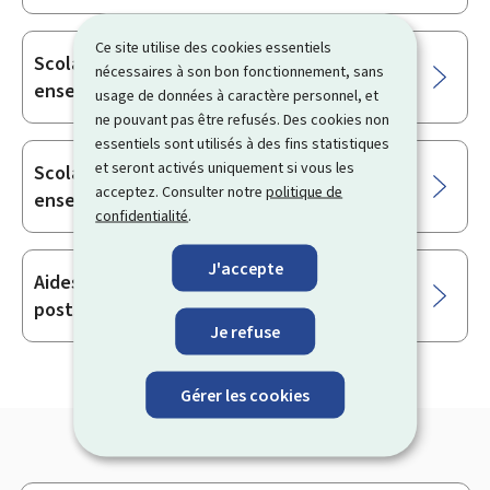
Ce site utilise des cookies essentiels
Scolarisation d'un enfant de 3 à 11 ans :
nécessaires à son bon fonctionnement, sans
enseignement fondamental
usage de données à caractère personnel, et
ne pouvant pas être refusés. Des cookies non
essentiels sont utilisés à des fins statistiques
et seront activés uniquement si vous les
Scolarisation d'un jeune à partir de 12 ans :
acceptez. Consulter notre
politique de
enseignement secondaire
confidentialité
.
J'accepte
Aides financières (études supérieures ou
postsecondaires)
Je refuse
Gérer les cookies