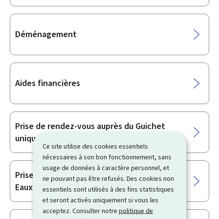
Déménagement
Aides financières
Prise de rendez-vous auprès du Guichet
unique des aides au logement
Ce site utilise des cookies essentiels
nécessaires à son bon fonctionnement, sans
usage de données à caractère personnel, et
Prise de rendez-vous auprès du Service
ne pouvant pas être refusés. Des cookies non
Eaux de la Ville de Luxembourg
essentiels sont utilisés à des fins statistiques
et seront activés uniquement si vous les
acceptez. Consulter notre
politique de