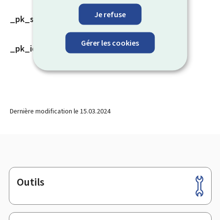
Je refuse
_pk_ses
Gérer les cookies
_pk_id
Dernière modification le
15.03.2024
Outils
Pied
de
page