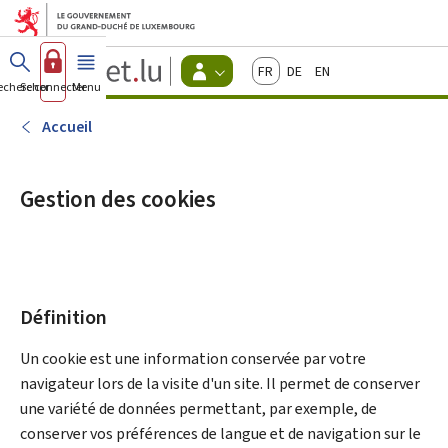
Aller au menu principal
Aller au contenu
Guichet.lu
Français
Deutsch
English
Changer
echercher
Se connecter
Menu
principal
-
d'espace
Citoyens
-
Accueil
Menu
citoyens
actif
Gestion des cookies
Définition
Un cookie est une information conservée par votre
navigateur lors de la visite d'un site. Il permet de conserver
une variété de données permettant, par exemple, de
conserver vos préférences de langue et de navigation sur le