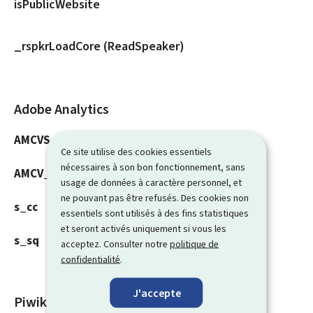
isPublicWebsite
_rspkrLoadCore (ReadSpeaker)
Adobe Analytics
AMCVS_###@AdobeOrg
Ce site utilise des cookies essentiels
nécessaires à son bon fonctionnement, sans
AMCV_###@AdobeOrg
usage de données à caractère personnel, et
ne pouvant pas être refusés. Des cookies non
s_cc
essentiels sont utilisés à des fins statistiques
et seront activés uniquement si vous les
s_sq
acceptez. Consulter notre
politique de
confidentialité
.
J'accepte
Piwik (cartes geoportail.lu)