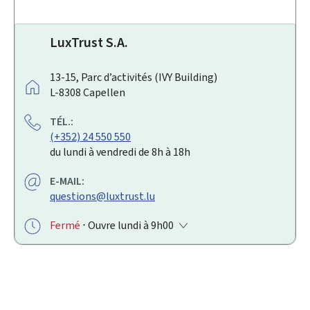
LuxTrust S.A.
A
13-15, Parc d’activités (IVY Building)
D
L-8308
Capellen
R
TÉL.:
E
(+352) 24 550 550
S
du lundi à vendredi de 8h à 18h
S
E
E-MAIL:
:
questions@luxtrust.lu
Fermé
⋅ Ouvre lundi à 9h00