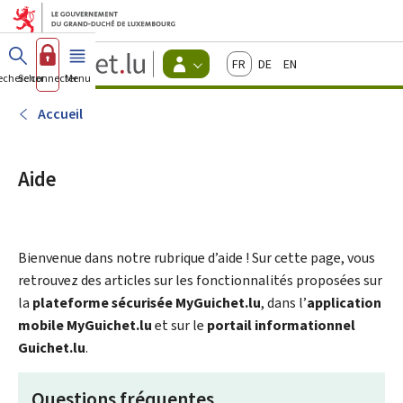
Aller au menu principal
Aller au contenu
Guichet.lu
Français
Deutsch
English
Changer
echercher
Se connecter
Menu
principal
-
d'espace
Citoyens
-
Accueil
Menu
citoyens
actif
Aide
Bienvenue dans notre rubrique d’aide ! Sur cette page, vous
retrouvez des articles sur les fonctionnalités proposées sur
la
plateforme sécurisée MyGuichet.lu
, dans l’
application
mobile MyGuichet.lu
et sur le
portail informationnel
Guichet.lu
.
Questions fréquentes