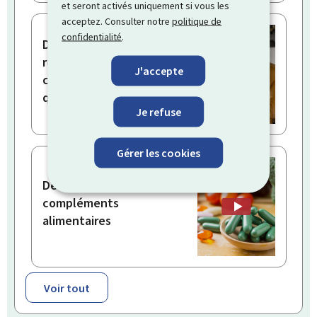
et seront activés uniquement si vous les
acceptez. Consulter notre
politique de
confidentialité
.
Demander un
remboursement pour
J'accepte
congé politique en tant
qu’employeur
Je refuse
Gérer les cookies
Déclarer des
compléments
alimentaires
Voir tout