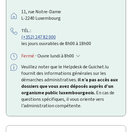
A
11, rue Notre-Dame
D
L-2240
Luxembourg
R
TÉL.:
E
(+352) 247 82 000
S
les jours ouvrables de 8h00 à 18h00
S
E
Fermé
⋅ Ouvre lundi à 8h00
:
Veuillez noter que le
Helpdesk
de Guichet.lu
fournit des informations générales sur les
démarches administratives.
Il n’a pas accès aux
dossiers que vous avez déposés auprès d’un
organisme public luxembourgeois.
En cas de
questions spécifiques, il vous oriente vers
l’administration compétente.