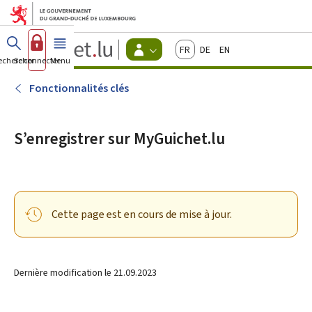
Aller au menu principal
Aller au contenu
Guichet.lu
Français
Deutsch
English
Changer
echercher
Se connecter
Menu
principal
-
d'espace
Citoyens
-
Fonctionnalités clés
Menu
citoyens
actif
S’enregistrer sur MyGuichet.lu
Cette page est en cours de mise à jour.
Dernière modification le
21.09.2023