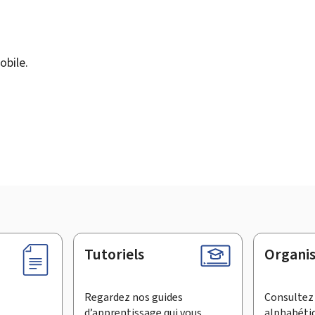
obile.
Tutoriels
Organi
Regardez nos guides
Consultez 
d’apprentissage qui vous
alphabéti