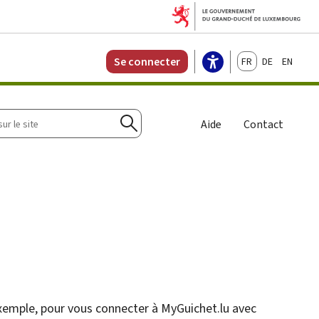
Français
Deutsch
English
Se connecter
r
Aide
Contact
Rechercher
exemple, pour vous connecter à
My
Guichet.lu avec