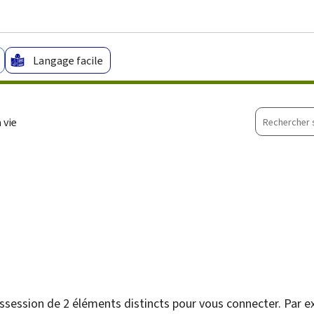
Aller au menu principal
Aller au contenu
Langage facile
Recherche
 vie
sur
le
site
ssession de 2 éléments distincts pour vous connecter. Par 