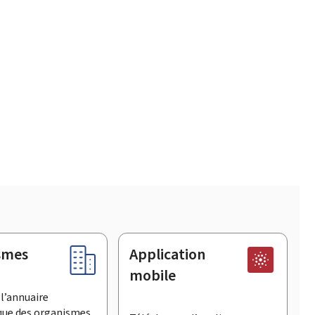
smes
Application
mobile
l’annuaire
que des organismes