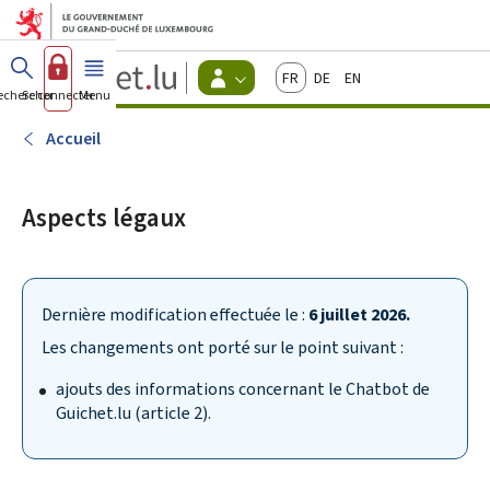
Aller au menu principal
Aller au contenu
Guichet.lu
Français
Deutsch
English
Changer
echercher
Se connecter
Menu
principal
-
d'espace
Citoyens
-
Accueil
Menu
citoyens
actif
Aspects légaux
Dernière modification effectuée le :
6 juillet 2026.
Les changements ont porté sur le point suivant :
ajouts des informations concernant le Chatbot de
Guichet.lu (article 2).