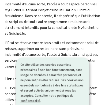
indemnité d’aucune sorte, l’accès à tout espace personnel
My
Guichet.lu faisant l’objet d’une utilisation illicite ou
frauduleuse. Dans ce contexte, il est précisé que l’utilisation
de script ou de toute autre programme similaire sont
strictement interdits pour la consultation de
My
Guichet.lu
et Guichet.lu.
L’État se réserve encore tous droits et notamment celui de
refuser, supprimer ou restreindre, sans préavis, ni
indemnité d’aucune sorte, l’accès à Guichet.lu ainsi qu’à ses
services à toute personne, physique ou morale, faisant un
Ce site utilise des cookies essentiels
usage abusif, illicite ou frauduleux de ces services.
nécessaires à son bon fonctionnement, sans
usage de données à caractère personnel, et
Liens vers sites liés
ne pouvant pas être refusés. Des cookies non
essentiels sont utilisés à des fins statistiques
16. Pour la convenance des usagers, le site Guichet.lu peut
et seront activés uniquement si vous les
contenir des liens vers d’autres sites qui peuvent leur être
acceptez. Consulter notre
politique de
utiles ou qui peuvent les intéresser. L’État et plus
confidentialité
.