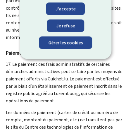
particulièrement le ministère de la Digitalisation ne
contrôlent pas systématiquement le contenu de ces sites.
J'accepte
Ils ne sauraient dès lors être tenus responsables des
contenus présentés sur ces sites Internet et ce, que ce soit
Je refuse
au niveau de leur légalité ou de l’exactitude des
informations qui s’y trouvent.
Gérer les cookies
Paiement en ligne
17. Le paiement des frais administratifs de certaines
démarches administratives peut se faire par les moyens de
paiement offerts via Guichet.lu. Le paiement est effectué
par le biais d’un établissement de paiement inscrit dans le
registre public agréé au Luxembourg, qui sécurise les
opérations de paiement.
Les données de paiement (cartes de crédit ou numéro de
compte, montant du paiement, etc.) ne transitent pas par
le site du Centre des technologies de l’information de