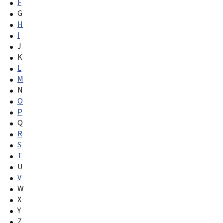
F
G
H
I
J
K
L
M
N
O
P
Q
R
S
T
U
V
W
X
Y
Z