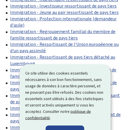
Immigration - Investisseur ressortissant de pays tiers
Immigration - Jeune au pair ressortissant de pays tiers
Immigration - Protection internationale (demandeur
d'asile)
Immigration - Regroupement familial du membre de
famille ressortissant de pays tiers
Immigration - Ressortissant de l'Union européenne ou
d'un pays assimilé
Immigration - Ressortissant de pays tiers détaché au
Luxembourg
Immigration - Ressortissant de pays tiers membre de
Ce site utilise des cookies essentiels
famille d'un citoyen de l'Union européenne
nécessaires à son bon fonctionnement, sans
Immigration - Résident longue durée ressortissant de
usage de données à caractère personnel, et
pays tiers
ne pouvant pas être refusés. Des cookies non
Immigration - Salarié hautement qualifié ressortissant
essentiels sont utilisés à des fins statistiques
de pays tiers
et seront activés uniquement si vous les
Immigration - Salarié ressortissant de pays tiers
acceptez. Consulter notre
politique de
Immigration - Sportif et/ou entraîneur ressortissant de
confidentialité
.
pays tiers
Immigration - Stagiaire ressortissant de pays tiers