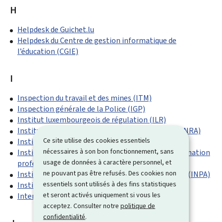
H
Helpdesk de Guichet.lu
Helpdesk du Centre de gestion informatique de
l’éducation (CGIE)
I
Inspection du travail et des mines (ITM)
Inspection générale de la Police (IGP)
Institut luxembourgeois de régulation (ILR)
Institut national de recherches archéologiques (INRA)
Ce site utilise des cookies essentiels
Institut national des langues Luxembourg (INLL)
nécessaires à son bon fonctionnement, sans
Institut national pour le développement de la formation
usage de données à caractère personnel, et
professionnelle continue (INFPC)
ne pouvant pas être refusés. Des cookies non
Institut national pour le patrimoine architectural (INPA)
essentiels sont utilisés à des fins statistiques
Institut supérieur de l’économie (ISEC)
et seront activés uniquement si vous les
Inter-Actions - SICS
acceptez. Consulter notre
politique de
confidentialité
.