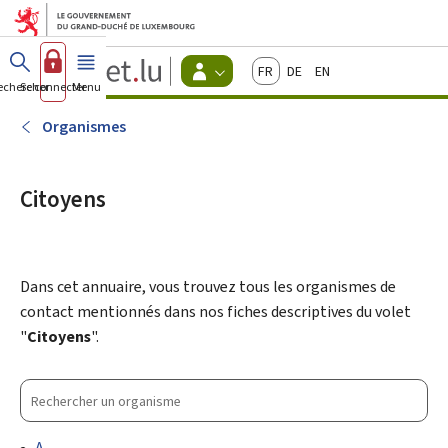
Aller au menu principal
Aller au contenu
Guichet.lu
Français
Deutsch
English
Changer
echercher
Se connecter
Menu
principal
-
d'espace
Citoyens
-
Organismes
Menu
citoyens
actif
Citoyens
Dans cet annuaire, vous trouvez tous les organismes de
contact mentionnés dans nos fiches descriptives du volet
"
Citoyens
".
Rechercher
un
organisme
A