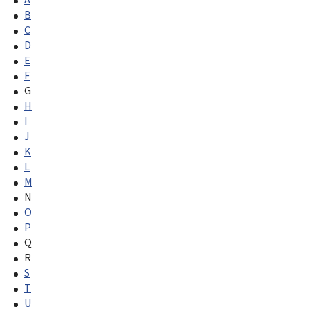
B
C
D
E
F
G
H
I
J
K
L
M
N
O
P
Q
R
S
T
U