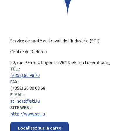
Service de santé au travail de l’industrie (STI)
Centre de Diekirch
ADRESSE
20, rue Pierre Olinger
L-9264
Diekirch
Luxembourg
:
TÉL.:
(+352) 80 98 70
FAX:
(+352) 26 80 08 68
E-MAIL:
sti.nord@sti.lu
SITE WEB :
http://www.sti.lu
Localisez sur la carte