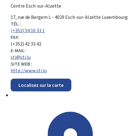
Centre Esch-sur-Alzette
ADRESSE
17, rue de Bergem
L - 4029
Esch-sur-Alzette
Luxembourg
:
TÉL.:
(+352) 54 16 33 1
FAX:
(+352) 42 33 42
E-MAIL:
sti@sti.lu
SITE WEB :
http://www.sti.lu
Localisez sur la carte