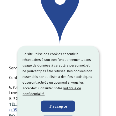
Ce site utilise des cookies essentiels
nécessaires à son bon fonctionnement, sans
usage de données à caractère personnel, et
Service de santé au travail de l’industrie (STI)
ne pouvant pas être refusés. Des cookies non
essentiels sont utilisés à des fins statistiques
Centre Luxembourg
et seront activés uniquement si vous les
ADRESSE
6, rue Antoine de Saint Exupéry
L-1432
Luxembourg
acceptez. Consulter notre
politique de
:
Luxembourg
confidentialité
.
B.P. 326
TÉL.:
J'accepte
(+352) 260 061
FAX: