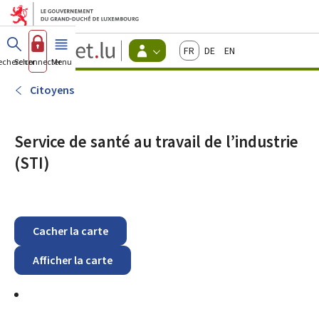
Aller au menu principal
Aller au contenu
Guichet.lu
Français
Deutsch
English
Changer
echercher
Se connecter
Menu
principal
-
d'espace
Citoyens
-
Citoyens
Menu
citoyens
actif
Service de santé au travail de l’industrie
(STI)
Cacher la carte
Afficher la carte