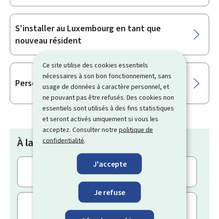
S'installer au Luxembourg en tant que
nouveau résident
Ce site utilise des cookies essentiels
nécessaires à son bon fonctionnement, sans
Personnes ayant fui la guerre en Ukraine
usage de données à caractère personnel, et
ne pouvant pas être refusés. Des cookies non
essentiels sont utilisés à des fins statistiques
et seront activés uniquement si vous les
acceptez. Consulter notre
politique de
À la une
confidentialité
.
J'accepte
Déclaration d’un déménagement à la
commune de résidence
Je refuse
Attestation de séjour permanent d'un
citoyen de l'UE