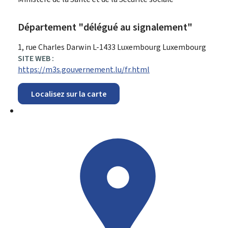
Département "délégué au signalement"
ADRESSE
1, rue Charles Darwin
L-1433
Luxembourg
Luxembourg
:
SITE WEB :
https://m3s.gouvernement.lu/fr.html
Localisez sur la carte