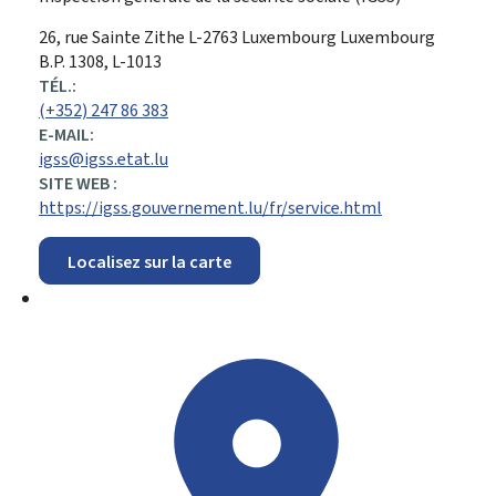
ADRESSE
26, rue Sainte Zithe
L-2763
Luxembourg
Luxembourg
:
B.P. 1308, L-1013
TÉL.:
(+352) 247 86 383
E-MAIL:
igss@igss.etat.lu
SITE WEB :
https://igss.gouvernement.lu/fr/service.html
Localisez sur la carte