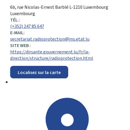
ADRESSE
6b, rue Nicolas-Ernest Barblé
L-1210
Luxembourg
:
Luxembourg
TÉL.:
(+352) 247 85 647
E-MAIL:
secretariat.radioprotection@ms.etat.lu
SITE WEB :
https://dirsante.gouvernement.lu/fr/la-
direction/structure/radioprotection.html
Localisez sur la carte