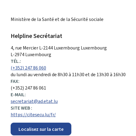
Ministère de la Santé et de la Sécurité sociale
Helpline Secrétariat
ADRESSE
4, rue Mercier
L-2144
Luxembourg
Luxembourg
:
L-2974 Luxembourg
TÉL.:
(+352) 247 86 060
du lundi au vendredi de 8h30 à 11h30 et de 13h30 à 16h30
FAX:
(+352) 247 86 061
E-MAIL:
secretariat@ad.etat.lu
SITE WEB :
https://citesecu.lu/fr/
Localisez sur la carte