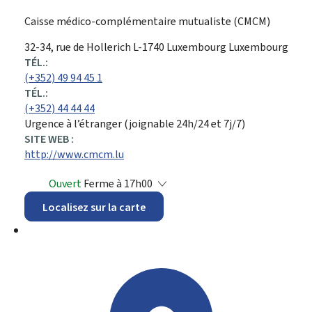
Caisse médico-complémentaire mutualiste (CMCM)
ADRESSE
32-34, rue de Hollerich
L-1740
Luxembourg
Luxembourg
:
TÉL.:
(+352) 49 94 45 1
TÉL.:
(+352) 44 44 44
Urgence à l’étranger (joignable 24h/24 et 7j/7)
SITE WEB :
http://www.cmcm.lu
Ouvert
Ferme à 17h00
Localisez sur la carte