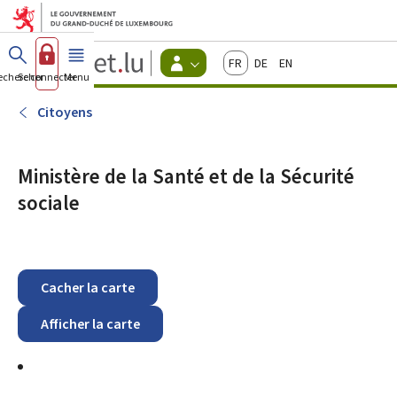
Aller au menu principal
Aller au contenu
Guichet.lu
Français
Deutsch
English
Changer
echercher
Se connecter
Menu
principal
-
d'espace
Citoyens
-
Citoyens
Menu
citoyens
actif
Ministère de la Santé et de la Sécurité
sociale
Cacher la carte
Afficher la carte