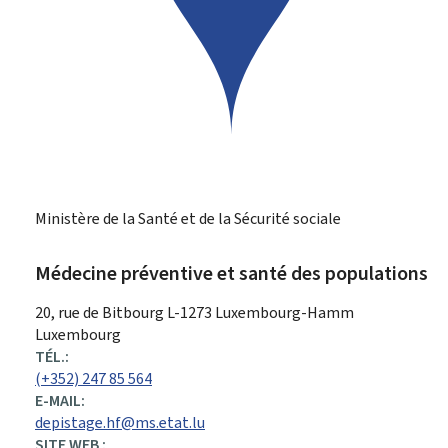
Ministère de la Santé et de la Sécurité sociale
Médecine préventive et santé des populations
ADRESSE
20, rue de Bitbourg
L-1273
Luxembourg-Hamm
:
Luxembourg
TÉL.:
(+352) 247 85 564
E-MAIL:
depistage.hf@ms.etat.lu
SITE WEB :