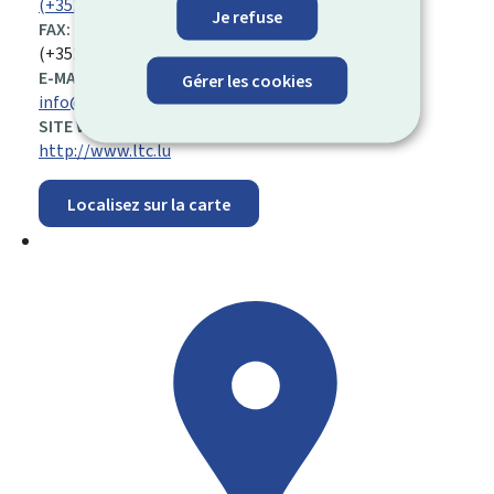
(+352) 47 38 11 1
Je refuse
FAX:
(+352) 47 38 11 333
E-MAIL:
Gérer les cookies
info@ltc.lu
SITE WEB :
http://www.ltc.lu
Localisez sur la carte