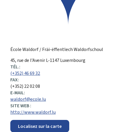
École Waldorf / Fräi-ëffentlech Waldorfschoul
ADRESSE
45, rue de l’Avenir
L-1147
Luxembourg
:
TÉL.:
(+352) 46 69 32
FAX:
(+352) 22 02 08
E-MAIL:
waldorf@ecole.lu
SITE WEB :
http://www.waldorf.lu
Localisez sur la carte