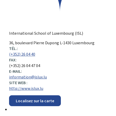
International School of Luxembourg (ISL)
ADRESSE
36, boulevard Pierre Dupong
L-1430
Luxembourg
:
TÉL.:
(+352) 26 04 40
FAX:
(+352) 26 04 47 04
E-MAIL:
information@islux.lu
SITE WEB :
http://www.islux.lu
Localisez sur la carte