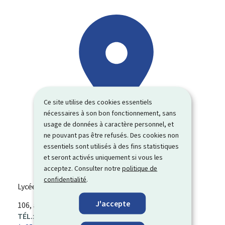
Ce site utilise des cookies essentiels
nécessaires à son bon fonctionnement, sans
usage de données à caractère personnel, et
ne pouvant pas être refusés. Des cookies non
essentiels sont utilisés à des fins statistiques
et seront activés uniquement si vous les
acceptez. Consulter notre
politique de
confidentialité
.
Lycée technique du centre (LTC)
J'accepte
ADRESSE
106, avenue Pasteur
L-2309
Luxembourg
:
TÉL.: