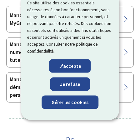
Ce site utilise des cookies essentiels
nécessaires à son bon fonctionnement, sans
Mandataire : gestion des démarches
Sous-
usage de données à caractère personnel, et
MyGuichet.lu au nom d’une autre personne
rubriques
ne pouvant pas être refusés. Des cookies non
essentiels sont utilisés à des fins statistiques
et seront activés uniquement si vous les
Mandataire tuteur : création d’un mandat
acceptez. Consulter notre
politique de
confidentialité
.
numérique pour une personne placée sous
tutelle au Luxembourg
J'accepte
Mandant : délégation de la gestion des
Je refuse
démarches MyGuichet.lu à une autre
personne
Gérer les cookies