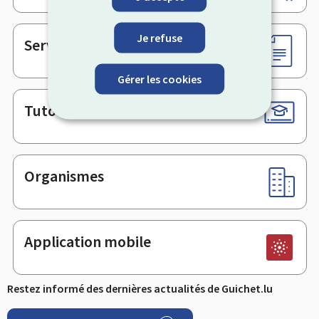
de
page
Je refuse
Services en ligne & Formulaires
Gérer les cookies
Tutoriels
Organismes
Application mobile
Restez informé des dernières actualités de Guichet.lu