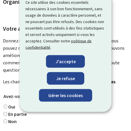
Organismes de contact
Ce site utilise des cookies essentiels
nécessaires à son bon fonctionnement, sans
usage de données à caractère personnel, et
ne pouvant pas être refusés. Des cookies non
Votre avis nous intéresse
essentiels sont utilisés à des fins statistiques
et seront activés uniquement si vous les
Donnez-nous votre avis sur le contenu de cette page. Vous
acceptez. Consulter notre
politique de
confidentialité
.
pouvez nous laisser un commentaire sur ce que nous pouvons
améliorer. Vous ne recevrez pas de réponse à votre
J'accepte
commentaire. Utilisez le formulaire de contact pour toute
question particulière.
Je refuse
Les champs marqués d’une étoile (
*
) sont
obligatoires
.
Gérer les cookies
Avez-vous trouvé ce que vous cherchiez ?
*
Oui
En partie
Non