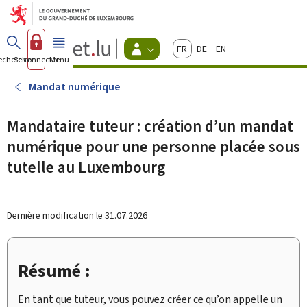
Aller au menu principal
Aller au contenu
Guichet.lu
Français
Deutsch
English
Changer
echercher
Se connecter
Menu
principal
-
d'espace
Citoyens
-
Mandat numérique
Menu
citoyens
actif
Mandataire tuteur : création d’un mandat
numérique pour une personne placée sous
tutelle au Luxembourg
Dernière modification le
31.07.2026
Résumé :
En tant que tuteur, vous pouvez créer ce qu’on appelle un