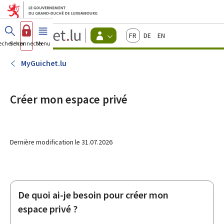
Aller au menu principal
Aller au contenu
Guichet.lu
Français
Deutsch
English
Changer
echercher
Se connecter
Menu
principal
-
d'espace
Citoyens
-
MyGuichet.lu
Menu
citoyens
actif
Créer mon espace privé
Dernière modification le
31.07.2026
De quoi ai-je besoin pour créer mon
espace privé ?