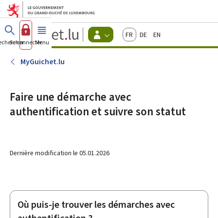
Aller au menu principal
Aller au contenu
Guichet.lu
Français
Deutsch
English
Changer
echercher
Se connecter
Menu
principal
-
d'espace
Citoyens
-
MyGuichet.lu
Menu
citoyens
actif
Faire une démarche avec
authentification et suivre son statut
Dernière modification le
05.01.2026
Où puis-je trouver les démarches avec