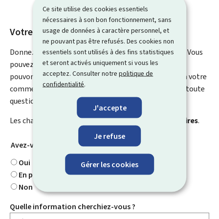
Ce site utilise des cookies essentiels
nécessaires à son bon fonctionnement, sans
Votre avis nous intéresse
usage de données à caractère personnel, et
ne pouvant pas être refusés. Des cookies non
Donnez-nous votre avis sur le contenu de cette page. Vous
essentiels sont utilisés à des fins statistiques
et seront activés uniquement si vous les
pouvez nous laisser un commentaire sur ce que nous
acceptez. Consulter notre
politique de
pouvons améliorer. Vous ne recevrez pas de réponse à votre
confidentialité
.
commentaire. Utilisez le formulaire de contact pour toute
question particulière.
J'accepte
Les champs marqués d’une étoile (
*
) sont
obligatoires
.
Je refuse
Avez-vous trouvé ce que vous cherchiez ?
*
Oui
Gérer les cookies
En partie
Non
Quelle information cherchiez-vous ?