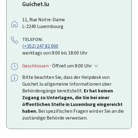
Guichet.lu
A
11, Rue Notre-Dame
D
L-2240
Luxembourg
R
TELEFON:
E
(+352) 247 82 000
S
werktags von 8:00 bis 18:00 Uhr
S
E
Geschlossen
⋅ Öffnet um 8:00 Uhr
:
Bitte beachten Sie, dass der
Helpdesk
von
Guichet.lu allgemeine Informationen über
Behördengänge bereitstellt.
Er hat keinen
Zugang zu Unterlagen, die Sie bei einer
öffentlichen Stelle in Luxemburg eingereicht
haben.
Bei spezifischen Fragen wird er Sie an die
zuständige Behörde verweisen.