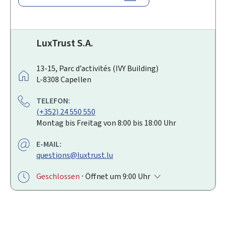
LuxTrust S.A.
A
13-15, Parc d’activités (IVY Building)
D
L-8308
Capellen
R
TELEFON:
E
(+352) 24 550 550
S
Montag bis Freitag von 8:00 bis 18:00 Uhr
S
E
E-MAIL:
:
questions@luxtrust.lu
Geschlossen
⋅ Öffnet um 9:00 Uhr