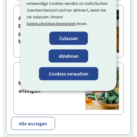
notwendige Cookies werden zu statistischen
Zwecken benutzt und nur aktiviert, wenn Sie
sie zulassen. Unsere
Als Arbeitgeber eine
Datenschutzbestimmungen
lesen.
Erstattung für
politischen Urlaub
Zulassen
beantragen
Ablehnen
Cookies verwalten
Nahrungsergänzungsmittel
anzeigen
Alle anzeigen