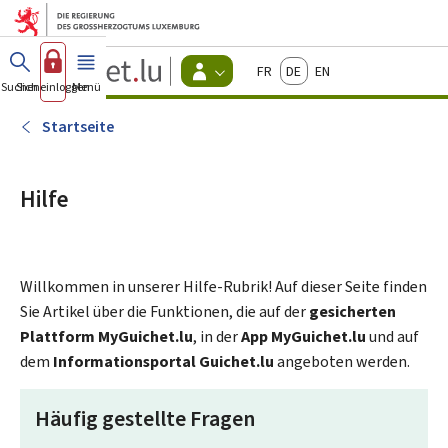
Zum Hauptmenü
Zum Inhalt
Guichet.lu
Français
Deutsch
English
Changer
Suchen
Sich einloggen
Menü
Haupt-
-
d'espace
Bürger
-
Startseite
Menu
bürger
actif
Hilfe
Willkommen in unserer Hilfe-Rubrik! Auf dieser Seite finden
Sie Artikel über die Funktionen, die auf der
gesicherten
Plattform MyGuichet.lu
, in der
App MyGuichet.lu
und auf
dem
Informationsportal Guichet.lu
angeboten werden.
Häufig gestellte Fragen