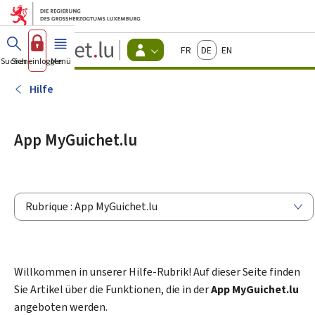
Zum Hauptmenü
Zum Inhalt
Guichet.lu
Français
Deutsch
English
Changer
Suchen
Sich einloggen
Menü
Haupt-
-
d'espace
Bürger
-
Hilfe
Menu
bürger
actif
App MyGuichet.lu
Rubrique : App MyGuichet.lu
Willkommen in unserer Hilfe-Rubrik! Auf dieser Seite finden
Sie Artikel über die Funktionen, die in der
App MyGuichet.lu
angeboten werden.