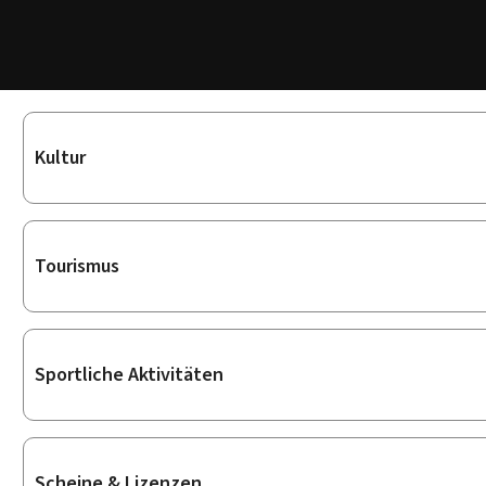
Unterrubriken
Kultur
Tourismus
Sportliche Aktivitäten
Scheine & Lizenzen