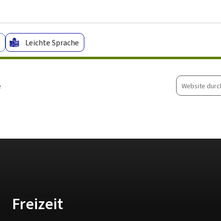
Zum Hauptmenü
Zum Inhalt
Leichte Sprache
Website
e
durchsuche
Freizeit