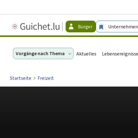
Guichet.lu
Bürger
Unternehmen
-
Bürger
Vorgänge nach Thema
Aktuelles
Lebensereigniss
Startseite
Freizeit