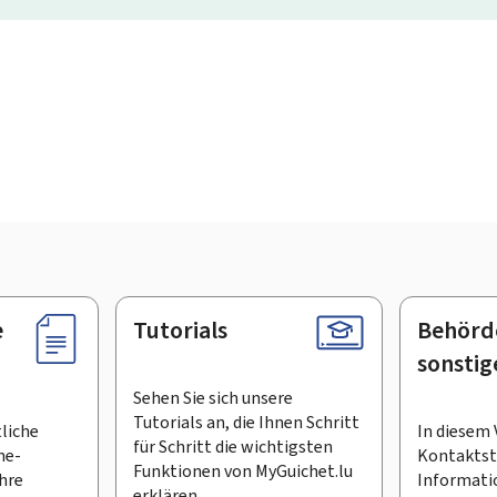
e
Tutorials
Behörd
sonstig
Sehen Sie sich unsere
Tutorials an, die Ihnen Schritt
tliche
In diesem 
für Schritt die wichtigsten
ne-
Kontaktste
Funktionen von MyGuichet.lu
Ihre
Informati
erklären.