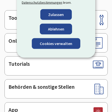
Datenschutzbestimmungen
lesen.
Zulassen
Tools
Footer
Ablehnen
Online-Dienste & Formulare
Cookies verwalten
Tutorials
Behörden & sonstige Stellen
App