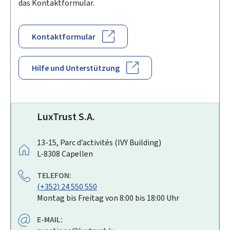
das Kontaktformular.
Kontaktformular
Hilfe und Unterstützung
LuxTrust S.A.
A
13-15, Parc d’activités (IVY Building)
D
L-8308
Capellen
R
TELEFON:
E
(+352) 24 550 550
S
Montag bis Freitag von 8:00 bis 18:00 Uhr
S
E
E-MAIL:
: