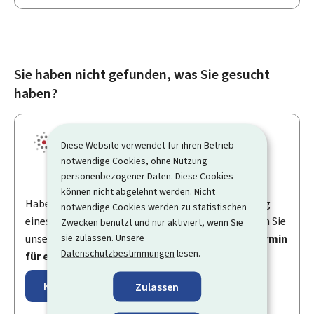
Sie haben nicht gefunden, was Sie gesucht
haben?
Diese Website verwendet für ihren Betrieb
notwendige Cookies, ohne Nutzung
personenbezogener Daten. Diese Cookies
können nicht abgelehnt werden. Nicht
Haben Sie eine Frage in Bezug auf die Durchführung
notwendige Cookies werden zu statistischen
eines Vorgangs oder zu
My
Guichet.lu? Dann können Sie
Zwecken benutzt und nur aktiviert, wenn Sie
sie zulassen. Unsere
unser
Kontaktformular
verwenden oder einen
Termin
Datenschutzbestimmungen
lesen.
für einen Videoanruf
vereinbaren.
Kontaktformular
Zulassen