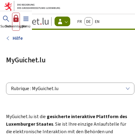
Zum Hauptmenü
Zum Inhalt
Guichet.lu
Français
Deutsch
English
Changer
Suchen
Sich einloggen
Menü
Haupt-
-
d'espace
Bürger
-
Hilfe
Menu
bürger
actif
MyGuichet.lu
Rubrique : MyGuichet.lu
MyGuichet.lu ist die
gesicherte interaktive Plattform des
Luxemburger Staates
. Sie ist Ihre einzige Anlaufstelle für
die elektronische Interaktion mit den Behörden und