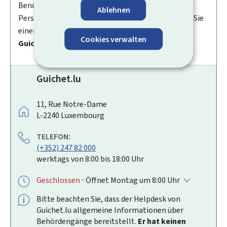
Benötigen Sie einen luxemburgischen
Ablehnen
Personalausweis oder Führerschein? Dann können Sie
einen Termin bei der
Bürgerberatungsstelle von
Cookies verwalten
Guichet.lu
vereinbaren.
Guichet.lu
A
11, Rue Notre-Dame
D
L-2240
Luxembourg
R
TELEFON:
E
(+352) 247 82 000
S
werktags von 8:00 bis 18:00 Uhr
S
E
Geschlossen
⋅ Öffnet Montag um 8:00 Uhr
:
Bitte beachten Sie, dass der
Helpdesk
von
Guichet.lu allgemeine Informationen über
Behördengänge bereitstellt.
Er hat keinen