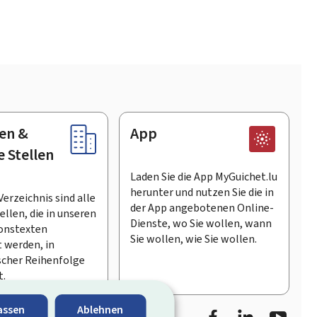
en &
App
e Stellen
Laden Sie die App MyGuichet.lu
herunter und nutzen Sie die in
Verzeichnis sind alle
der App angebotenen Online-
llen, die in unseren
Dienste, wo Sie wollen, wann
onstexten
Sie wollen, wie Sie wollen.
 werden, in
scher Reihenfolge
t.
Facebook
LinkedIn
Youtu
assen
Ablehnen