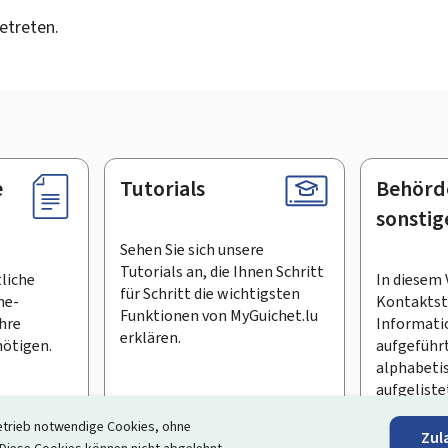
getreten.
e
Tutorials
Behörd
sonstig
Sehen Sie sich unsere
Tutorials an, die Ihnen Schritt
tliche
In diesem 
für Schritt die wichtigsten
ne-
Kontaktste
Funktionen von MyGuichet.lu
Ihre
Informati
erklären.
ötigen.
aufgeführt
alphabeti
aufgeliste
etrieb notwendige Cookies, ohne
Zul
en Newsletter abonnieren