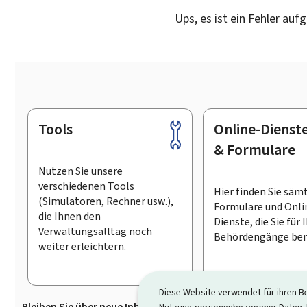
Ups, es ist ein Fehler auf
Tools
Online-Dienst
Footer
& Formulare
Nutzen Sie unsere
verschiedenen Tools
Hier finden Sie säm
(Simulatoren, Rechner usw.),
Formulare und Onli
die Ihnen den
Dienste, die Sie für 
Verwaltungsalltag noch
Behördengänge ben
weiter erleichtern.
Diese Website verwendet für ihren B
Bleiben Sie über neue Inhalte auf Guichet.lu informiert
D