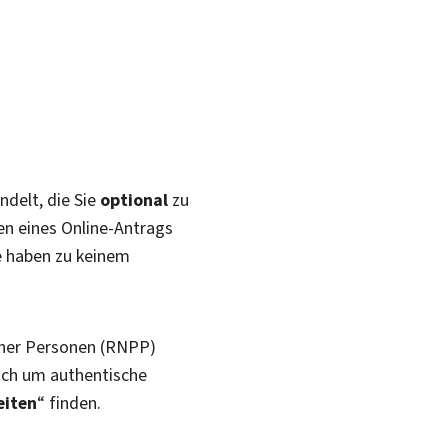
ndelt, die Sie
optional
zu
en eines Online-Antrags
re haben zu keinem
icher Personen (RNPP)
doch um authentische
eiten
“ finden.