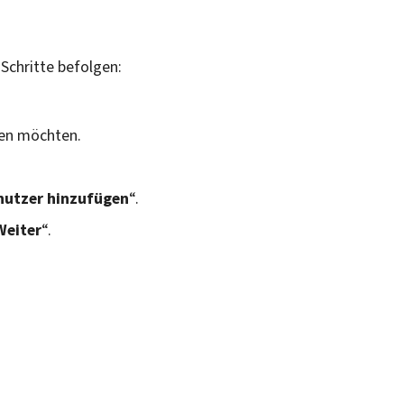
 Schritte befolgen:
aden möchten.
nutzer hinzufügen
“.
Weiter
“.