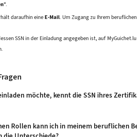
en
“.
hält daraufhin eine
E-Mail
. Um Zugang zu Ihrem beruflichen 
dessen SSN in der Einladung angegeben ist, auf MyGuichet.l
n.
 Fragen
 einladen möchte, kennt die SSN ihres Zertifik
en Rollen kann ich in meinem beruflichen B
 die Unterschiede?