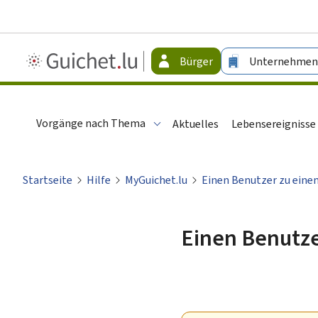
Guichet.lu
Bürger
Unternehmen
-
Bürger
Vorgänge nach Thema
Aktuelles
Lebensereignisse
Startseite
Hilfe
MyGuichet.lu
Einen Benutzer zu eine
Einen Benutze