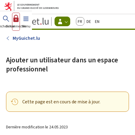
Aller au menu principal
Aller au contenu
Guichet.lu
Français
Deutsch
English
Changer
echercher
Se connecter
Menu
principal
-
d'espace
Citoyens
-
MyGuichet.lu
Menu
citoyens
actif
Ajouter un utilisateur dans un espace
professionnel
Cette page est en cours de mise à jour.
Dernière modification le
24.05.2023