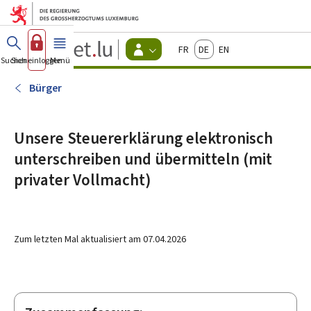
Zum Hauptmenü
Zum Inhalt
Guichet.lu
Français
Deutsch
English
Changer
Suchen
Sich einloggen
Menü
Haupt-
-
d'espace
Bürger
-
Bürger
Menu
bürger
actif
Unsere Steuererklärung elektronisch
unterschreiben und übermitteln (mit
privater Vollmacht)
Zum letzten Mal aktualisiert am
07.04.2026