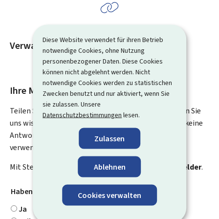
Diese Website verwendet für ihren Betrieb
Verwandte Inhalte
notwendige Cookies, ohne Nutzung
personenbezogener Daten. Diese Cookies
können nicht abgelehnt werden. Nicht
notwendige Cookies werden zu statistischen
Ihre Meinung interessiert uns
Zwecken benutzt und nur aktiviert, wenn Sie
sie zulassen. Unsere
Teilen Sie uns Ihre Meinung zu dieser Seite mit. Lassen Sie
Datenschutzbestimmungen
lesen.
uns wissen, was wir verbessern können. Sie erhalten keine
Antwort auf Ihr Feedback. Für spezifische Fragen
Zulassen
verwenden Sie bitte das Kontaktformular.
Ablehnen
Mit Stern gekennzeichnete Felder (
*
) sind
Pflichtfelder
.
Haben Sie gefunden, wonach Sie gesucht haben?
*
Cookies verwalten
Ja