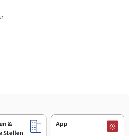
ur
en &
App
e Stellen