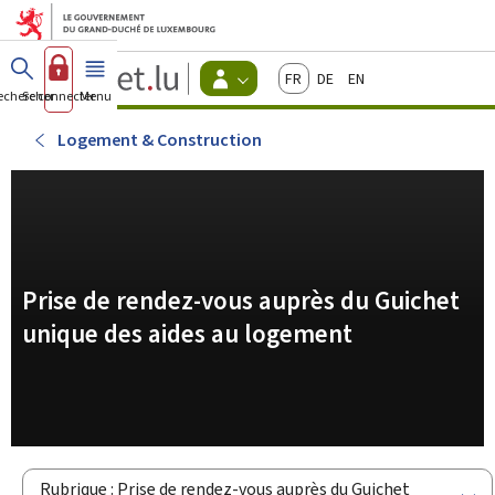
Aller au menu principal
Aller au contenu
Guichet.lu
Français
Deutsch
English
Changer
echercher
Se connecter
Menu
principal
-
d'espace
Citoyens
-
Logement & Construction
Menu
citoyens
actif
Prise de rendez-vous auprès du Guichet
unique des aides au logement
Rubrique : Prise de rendez-vous auprès du Guichet