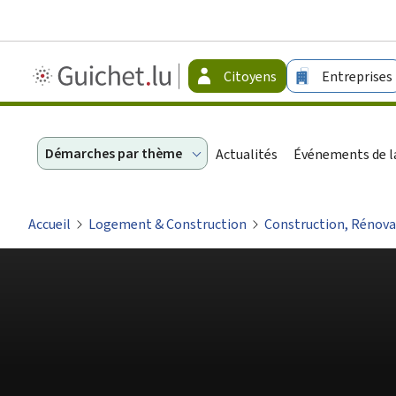
Guichet.lu
Citoyens
Entreprises
-
Citoyens
Démarches par thème
Actualités
Événements de la
Accueil
Logement & Construction
Construction, Rénova