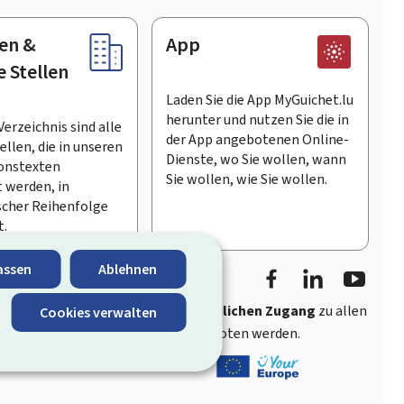
en &
App
e Stellen
Laden Sie die App MyGuichet.lu
herunter und nutzen Sie die in
Verzeichnis sind alle
der App angebotenen Online-
llen, die in unseren
Dienste, wo Sie wollen, wann
onstexten
Sie wollen, wie Sie wollen.
 werden, in
scher Reihenfolge
t.
Facebook
LinkedIn
Youtu
assen
Ablehnen
ährt
schnellen und benutzerfreundlichen Zugang
zu allen
Cookies verwalten
entlichen Stellen Luxemburgs angeboten werden.
s