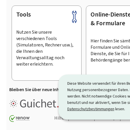
Tools
Online-Dienst
Footer
& Formulare
Nutzen Sie unsere
verschiedenen Tools
Hier finden Sie säm
(Simulatoren, Rechner usw.),
Formulare und Onli
die Ihnen den
Dienste, die Sie für 
Verwaltungsalltag noch
Behördengänge ben
weiter erleichtern.
Diese Website verwendet für ihren B
Bleiben Sie über neue Inhalte auf Guichet.lu informiert
D
Nutzung personenbezogener Daten. D
werden. Nicht notwendige Cookies w
Guichet.lu ist ein
Informationsp
benutzt und nur aktiviert, wenn Sie s
Informationen, Behördengängen
Datenschutzbestimmungen
lesen.
Hilfe
Kontakt
Sitemap
Ba