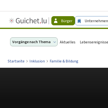
Guichet.lu
Bürger
Unternehmen
-
Bürger
Vorgänge nach Thema
Aktuelles
Lebensereigniss
Startseite
Inklusion
Familie & Bildung