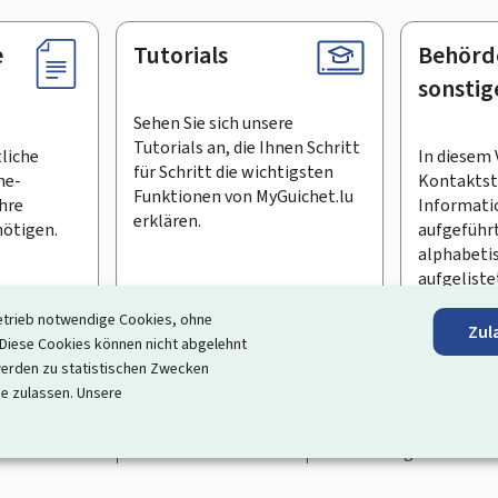
e
Tutorials
Behörd
sonstig
Sehen Sie sich unsere
Tutorials an, die Ihnen Schritt
tliche
In diesem 
für Schritt die wichtigsten
ne-
Kontaktste
Funktionen von MyGuichet.lu
Ihre
Informati
erklären.
ötigen.
aufgeführt
alphabeti
aufgeliste
etrieb notwendige Cookies, ohne
Zul
en Newsletter abonnieren
iese Cookies können nicht abgelehnt
erden zu statistischen Zwecken
ortal, das Ihre Interaktion mit dem Staat vereinfacht
. Es gew
ie zulassen. Unsere
 und Dienstleistungen, die von den Behörden und sonstigen öff
rrierefreiheit
Rechtliche Hinweise
Verwaltung der Cookie