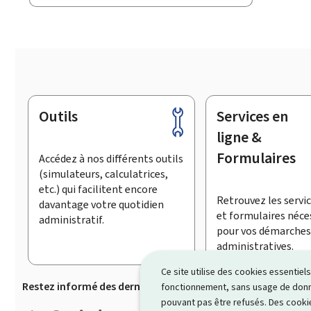
Outils
Services en
Pied
de
ligne &
page
Formulaires
Accédez à nos différents outils
(simulateurs, calculatrices,
etc.) qui facilitent encore
Retrouvez les servic
davantage votre quotidien
et formulaires néce
administratif.
pour vos démarches
administratives.
Ce site utilise des cookies essentie
Restez informé des dernières actualités de Guichet.lu
S’
fonctionnement, sans usage de donné
pouvant pas être refusés. Des cookie