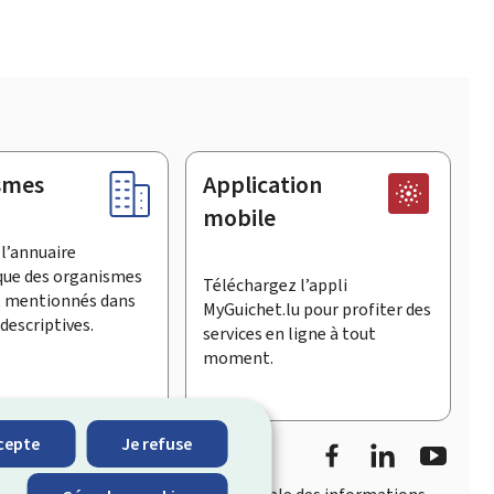
smes
Application
mobile
l’annuaire
que des organismes
Téléchargez l’appli
t mentionnés dans
MyGuichet.lu pour profiter des
descriptives.
services en ligne à tout
moment.
Facebook
LinkedIn
YouTu
cepte
Je refuse