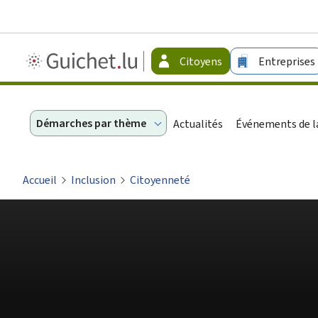
Guichet.lu
Citoyens
Entreprises
-
Citoyens
Démarches par thème
Actualités
Événements de la
Accueil
Inclusion
Citoyenneté