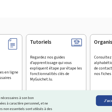
Tutoriels
Organi
Regardez nos guides
Consultez 
d’apprentissage qui vous
alphabéti
expliquent étape par étape les
de contac
es en ligne
fonctionnalités clés de
nos fiches 
ssaires
MyGuichet.lu.
ls nécessaires à son bon
J'ac
inscrire à la newsletter
es à caractère personnel, et ne
s non essentiels sont utilisés à des