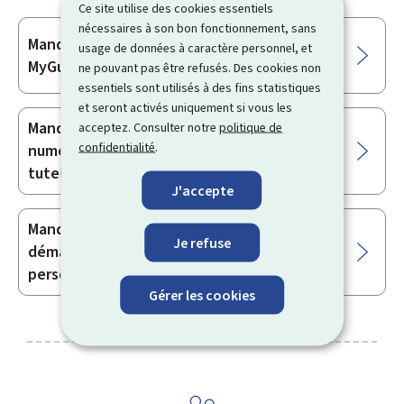
Ce site utilise des cookies essentiels
nécessaires à son bon fonctionnement, sans
Mandataire : gestion des démarches
Sous-
usage de données à caractère personnel, et
MyGuichet.lu au nom d’une autre personne
rubriques
ne pouvant pas être refusés. Des cookies non
essentiels sont utilisés à des fins statistiques
et seront activés uniquement si vous les
Mandataire tuteur : création d’un mandat
acceptez. Consulter notre
politique de
confidentialité
.
numérique pour une personne placée sous
tutelle au Luxembourg
J'accepte
Mandant : délégation de la gestion des
Je refuse
démarches MyGuichet.lu à une autre
personne
Gérer les cookies