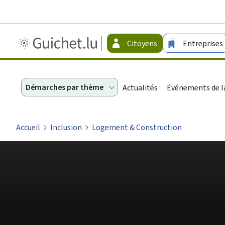
Guichet.lu
Citoyens
Entreprises
-
Citoyens
Démarches par thème
Actualités
Événements de la
Accueil
Inclusion
Logement & Construction