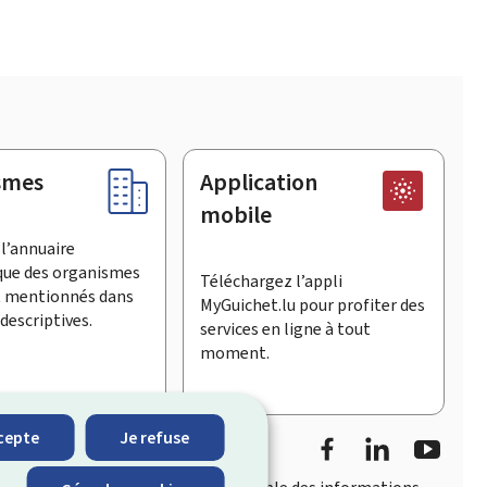
smes
Application
mobile
l’annuaire
que des organismes
Téléchargez l’appli
t mentionnés dans
MyGuichet.lu pour profiter des
descriptives.
services en ligne à tout
moment.
Facebook
LinkedIn
YouTu
cepte
Je refuse