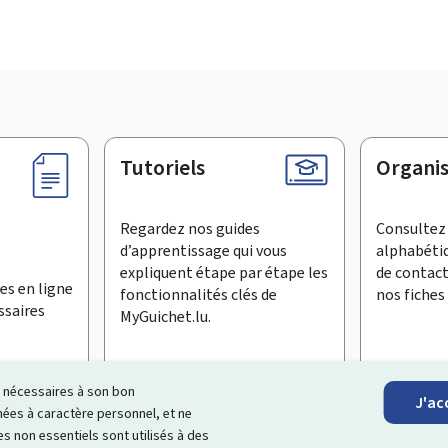
Tutoriels
Organi
Regardez nos guides
Consultez 
d’apprentissage qui vous
alphabéti
expliquent étape par étape les
de contac
es en ligne
fonctionnalités clés de
nos fiches 
ssaires
MyGuichet.lu.
ls nécessaires à son bon
J'ac
inscrire à la newsletter
es à caractère personnel, et ne
s non essentiels sont utilisés à des