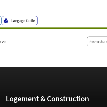
Aller au menu principal
Aller au contenu
Langage facile
Recherche
 vie
sur
le
site
Logement & Construction