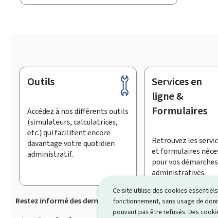
Outils
Services en
Pied
de
ligne &
page
Formulaires
Accédez à nos différents outils
(simulateurs, calculatrices,
etc.) qui facilitent encore
Retrouvez les servic
davantage votre quotidien
et formulaires néce
administratif.
pour vos démarches
administratives.
Ce site utilise des cookies essentie
Restez informé des dernières actualités de Guichet.lu
S’
fonctionnement, sans usage de donné
pouvant pas être refusés. Des cookie