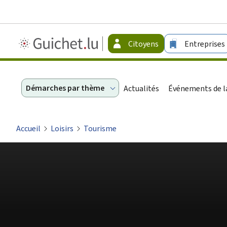
Guichet.lu
Citoyens
Entreprises
-
Citoyens
Démarches par thème
Actualités
Événements de la
Accueil
Loisirs
Tourisme