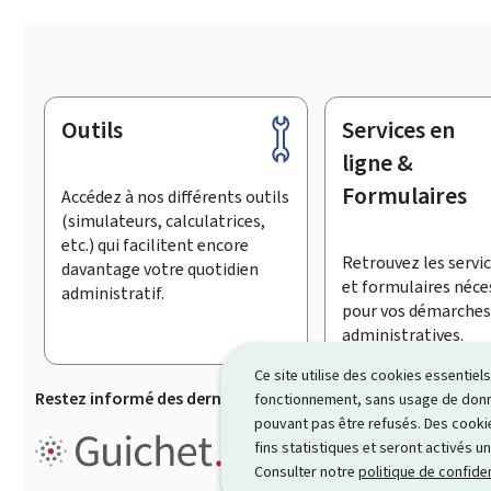
Outils
Services en
Pied
de
ligne &
page
Formulaires
Accédez à nos différents outils
(simulateurs, calculatrices,
etc.) qui facilitent encore
Retrouvez les servic
davantage votre quotidien
et formulaires néce
administratif.
pour vos démarches
administratives.
Ce site utilise des cookies essentie
Restez informé des dernières actualités de Guichet.lu
S’
fonctionnement, sans usage de donné
pouvant pas être refusés. Des cookie
Guichet.lu est le
portail inform
fins statistiques et seront activés u
démarches ainsi que services p
Consulter notre
politique de confiden