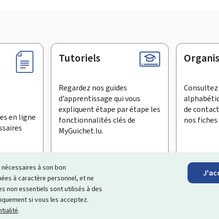
Tutoriels
Organi
Regardez nos guides
Consultez 
d’apprentissage qui vous
alphabéti
expliquent étape par étape les
de contac
es en ligne
fonctionnalités clés de
nos fiches 
ssaires
MyGuichet.lu.
ls nécessaires à son bon
J'ac
inscrire à la newsletter
es à caractère personnel, et ne
s non essentiels sont utilisés à des
ationnel qui simplifie vos échanges avec l’État
. Il vous offre un
niquement si vous les acceptez.
roposés par les administrations et organismes publics luxembourg
tialité
.