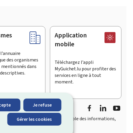
smes
Application
mobile
l’annuaire
que des organismes
Téléchargez l’appli
t mentionnés dans
MyGuichet.lu pour profiter des
descriptives.
services en ligne à tout
moment.
Facebook
LinkedIn
YouTu
cepte
Je refuse
accès rapide et convivial
à l’ensemble des informations,
Gérer les cookies
eois.