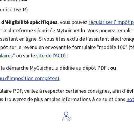
dèle 163 R).
d’éligibilité spécifiques
, vous pouvez
régulariser l’impôt p
r la plateforme sécurisée
My
Guichet.lu. Vous pouvez remplir
’assistant en ligne. Si vous êtes exclu de l’assistant électro
mpôt sur le revenu en envoyant le formulaire "modèle 100" (
laires
" ou sur le
site de l’ACD
) :
a la démarche
My
Guichet.lu dédiée au dépôt PDF ;
ou
au d’imposition compétent
.
laire PDF, veillez à respecter certaines consignes, afin d’
évi
us trouverez de plus amples informations à ce sujet dans
not