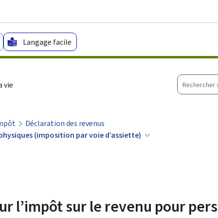
Aller au menu principal
Aller au contenu
Langage facile
Recherche
 vie
sur
le
site
impôt
Déclaration des revenus
physiques (imposition par voie d’assiette)
ur l’impôt sur le revenu pour pe