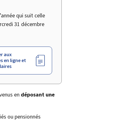
année qui suit celle
ercredi 31 décembre
r aux
s en ligne et
aires
evenus en
déposant une
ariés ou pensionnés