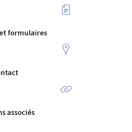
 et formulaires
ontact
ns associés