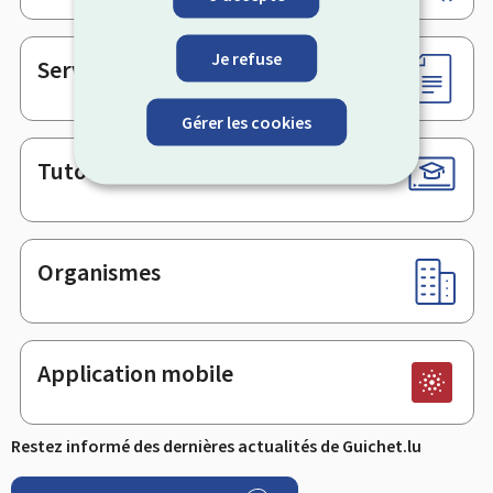
de
page
Je refuse
Services en ligne & Formulaires
Gérer les cookies
Tutoriels
Organismes
Application mobile
Restez informé des dernières actualités de Guichet.lu