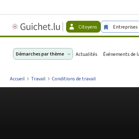
Guichet.lu
Citoyens
Entreprises
-
Citoyens
Démarches par thème
Actualités
Événements de la
Accueil
Travail
Conditions de travail