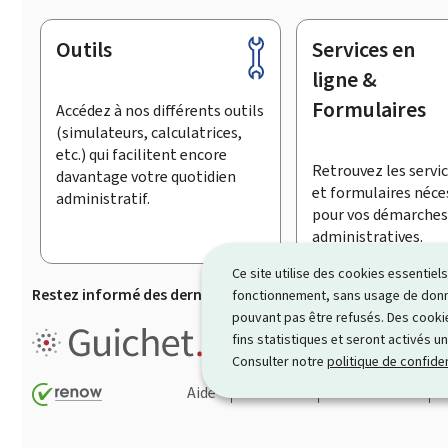
Outils
Services en
Pied
de
ligne &
page
Formulaires
Accédez à nos différents outils
(simulateurs, calculatrices,
etc.) qui facilitent encore
Retrouvez les servic
davantage votre quotidien
et formulaires néce
administratif.
pour vos démarches
administratives.
Ce site utilise des cookies essentie
Restez informé des dernières actualités de Guichet.lu
S’
fonctionnement, sans usage de donné
pouvant pas être refusés. Des cookie
Guichet.lu est le
portail inform
fins statistiques et seront activés u
démarches ainsi que services p
Consulter notre
politique de confiden
Aide
Contact
Plan du site