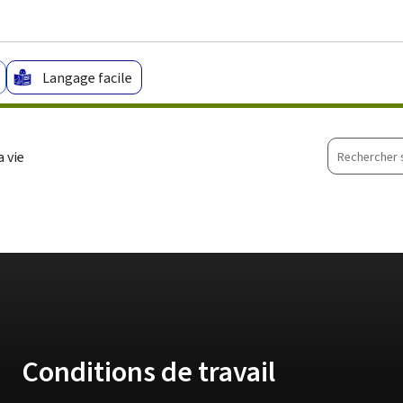
Aller au menu principal
Aller au contenu
Langage facile
Recherche
 vie
sur
le
site
Conditions de travail