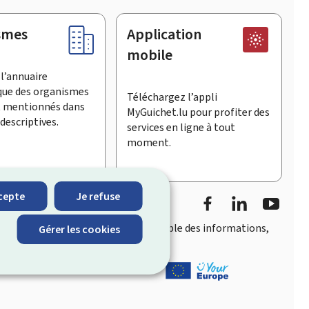
smes
Application
mobile
l’annuaire
que des organismes
Téléchargez l’appli
t mentionnés dans
MyGuichet.lu pour profiter des
descriptives.
services en ligne à tout
moment.
Facebook
LinkedIn
YouTu
cepte
Je refuse
accès rapide et convivial
à l’ensemble des informations,
Gérer les cookies
eois.