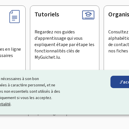
Tutoriels
Organi
Regardez nos guides
Consultez 
d’apprentissage qui vous
alphabéti
expliquent étape par étape les
de contac
es en ligne
fonctionnalités clés de
nos fiches 
ssaires
MyGuichet.lu.
ls nécessaires à son bon
J'ac
inscrire à la newsletter
es à caractère personnel, et ne
s non essentiels sont utilisés à des
ationnel qui simplifie vos échanges avec l’État
. Il vous offre un
niquement si vous les acceptez.
roposés par les administrations et organismes publics luxembourg
tialité
.
Accessibilité
Aspects légaux
Gestion des cookies