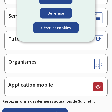
de
page
Je refuse
Services en ligne & Formulaires
Gérer les cookies
Tutoriels
Organismes
Application mobile
Restez informé des dernières actualités de Guichet.lu