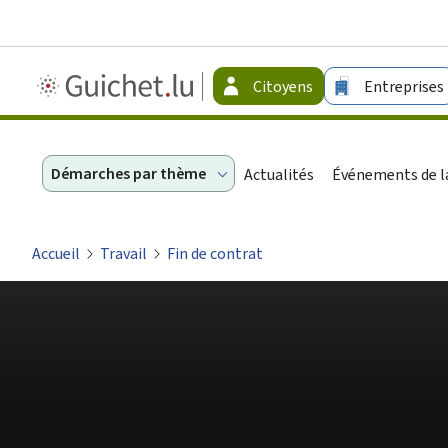
Guichet.lu
Citoyens
Entreprises
-
Citoyens
Démarches par thème
Actualités
Événements de la
Accueil
Travail
Fin de contrat