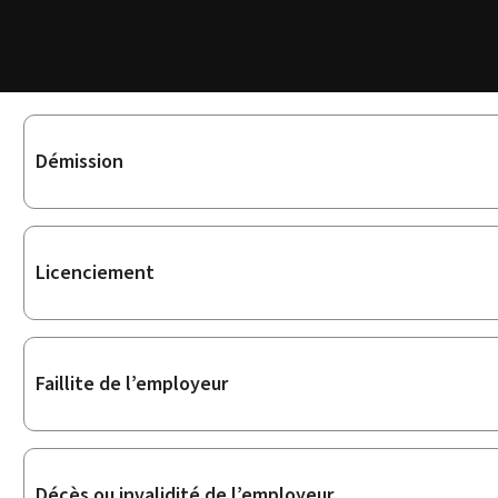
Sous-
Démission
rubriques
Licenciement
Faillite de l’employeur
Décès ou invalidité de l’employeur