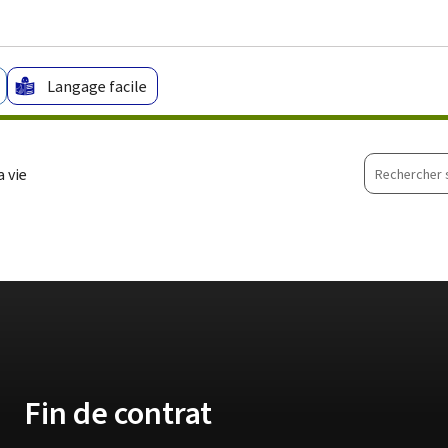
Aller au menu principal
Aller au contenu
Langage facile
Recherche
 vie
sur
le
site
Fin de contrat