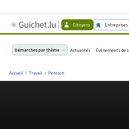
Guichet.lu
Citoyens
Entreprises
-
Citoyens
Démarches par thème
Actualités
Événements de la
Accueil
Travail
Pension