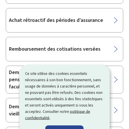
Achat rétroactif des périodes d’assurance
Remboursement des cotisations versées
Demande d’admission à l’assurance
Ce site utilise des cookies essentiels
pension continuée, complémentaire ou
nécessaires à son bon fonctionnement, sans
facultative
usage de données à caractère personnel, et
ne pouvant pas être refusés. Des cookies non
essentiels sont utilisés à des fins statistiques
et seront activés uniquement si vous les
Demande d’estimation de pension de
acceptez. Consulter notre
politique de
vieillesse / pension de vieillesse anticipée
confidentialité
.