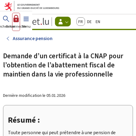
Aller au menu principal
Aller au contenu
Guichet.lu
Français
Deutsch
English
Changer
echercher
Se connecter
Menu
principal
-
d'espace
Citoyens
-
Assurance pension
Menu
citoyens
actif
Demande d’un certificat à la CNAP pour
l’obtention de l’abattement fiscal de
maintien dans la vie professionnelle
Dernière modification le
05.01.2026
Résumé :
Toute personne qui peut prétendre à une pension de