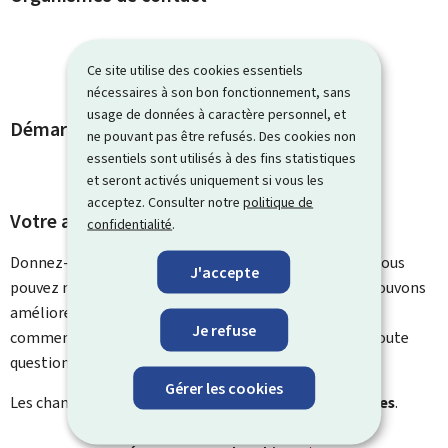
Ce site utilise des cookies essentiels
nécessaires à son bon fonctionnement, sans
usage de données à caractère personnel, et
Démarches et liens associés
ne pouvant pas être refusés. Des cookies non
essentiels sont utilisés à des fins statistiques
et seront activés uniquement si vous les
acceptez. Consulter notre
politique de
Votre avis nous intéresse
confidentialité
.
Donnez-nous votre avis sur le contenu de cette page. Vous
J'accepte
pouvez nous laisser un commentaire sur ce que nous pouvons
améliorer. Vous ne recevrez pas de réponse à votre
Je refuse
commentaire. Utilisez le formulaire de contact pour toute
question particulière.
Gérer les cookies
Les champs marqués d’une étoile (
*
) sont
obligatoires
.