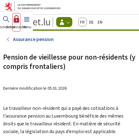
Aller au menu principal
Aller au contenu
Guichet.lu
Français
Deutsch
English
Changer
echercher
Se connecter
Menu
principal
-
d'espace
Citoyens
-
Assurance pension
Menu
citoyens
actif
Pension de vieillesse pour non-résidents (y
compris frontaliers)
Dernière modification le
05.01.2026
Le travailleur non-résident qui a payé des cotisations à
l’assurance pension au Luxembourg bénéficie des mêmes
droits que le travailleur résident. En matière de sécurité
sociale, la législation du pays d’emploi est applicable.