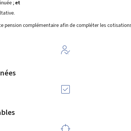
inuée ;
et
tative.
nce pension complémentaire afin de compléter les cotisations
rnées
ables