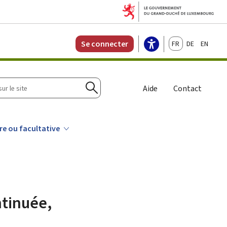
Français
Deutsch
English
Se connecter
r
Aide
Contact
Rechercher
re ou facultative
ntinuée,