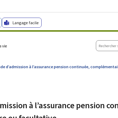
Aller au menu principal
Aller au contenu
Langage facile
Recherche
 vie
sur
le
site
e d’admission à l’assurance pension continuée, complémentai
ission à l’assurance pension co
e ou facultative