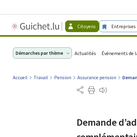
Guichet.lu
Citoyens
Entreprises
-
Citoyens
Démarches par thème
Actualités
Événements de la
Accueil
Travail
Pension
Assurance pension
Demand
Partage
Demande d’adm
complémentair