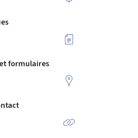
ues
 et formulaires
ontact