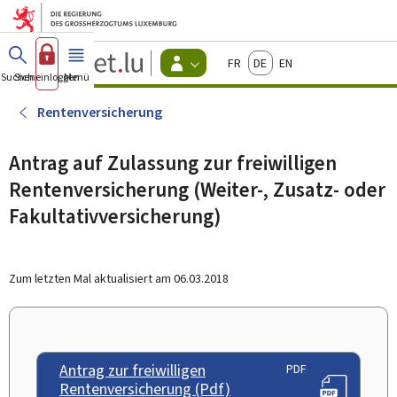
Zum Hauptmenü
Zum Inhalt
Guichet.lu
Français
Deutsch
English
Changer
Suchen
Sich einloggen
Menü
Haupt-
-
d'espace
Bürger
-
Rentenversicherung
Menu
bürger
actif
Antrag auf Zulassung zur freiwilligen
Rentenversicherung (Weiter-, Zusatz- oder
Fakultativversicherung)
Zum letzten Mal aktualisiert am
06.03.2018
Antrag zur freiwilligen
PDF
Rentenversicherung (Pdf)