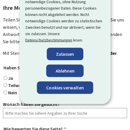
notwendige Cookies, ohne Nutzung
Ihre Meinung interessiert uns
personenbezogener Daten. Diese Cookies
können nicht abgelehnt werden. Nicht
Teilen Sie uns Ihre Meinung zu dieser Seite mit. Lassen Sie uns
notwendige Cookies werden zu statistischen
wissen, was wir verbessern können. Sie erhalten keine
Zwecken benutzt und nur aktiviert, wenn Sie
sie zulassen. Unsere
Antwort auf Ihr Feedback. Für spezifische Fragen verwenden
Datenschutzbestimmungen
lesen.
Sie bitte das Kontaktformular.
Mit Stern gekennzeichnete Felder (
*
) sind
Pflichtfelder
.
Zulassen
Haben Sie gefunden, wonach Sie gesucht haben?
*
Ablehnen
Ja
Teilweise
Cookies verwalten
Nein
Wonach haben Sie gesucht?
Wie bewerten Sie diese Seite?
*