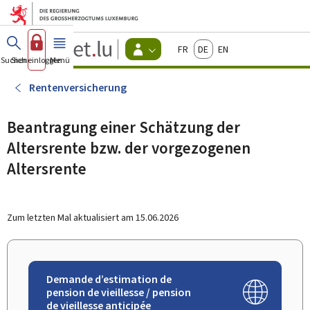
Zum Hauptmenü
Zum Inhalt
Guichet.lu
Français
Deutsch
English
Changer
Suchen
Sich einloggen
Menü
Haupt-
-
d'espace
Bürger
-
Rentenversicherung
Menu
bürger
actif
Beantragung einer Schätzung der
Altersrente bzw. der vorgezogenen
Altersrente
Zum letzten Mal aktualisiert am
15.06.2026
Demande d’estimation de
pension de vieillesse / pension
de vieillesse anticipée