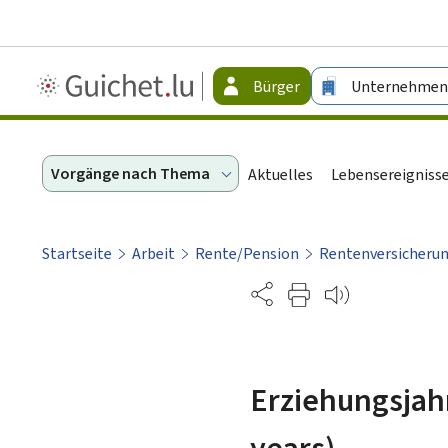
Guichet.lu
Bürger
Unternehmen
-
Bürger
Vorgänge nach Thema
Aktuelles
Lebensereigniss
Startseite
Arbeit
Rente/Pension
Rentenversicheru
Partage
Erziehungsjah
years)