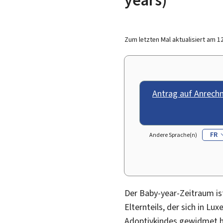
Zum letzten Mal aktualisiert am
1
Antrag auf Anrech
FR
Andere Sprache(n)
Der
Baby-year
-Zeitraum is
Elternteils, der sich in Lu
Adoptivkindes gewidmet ha