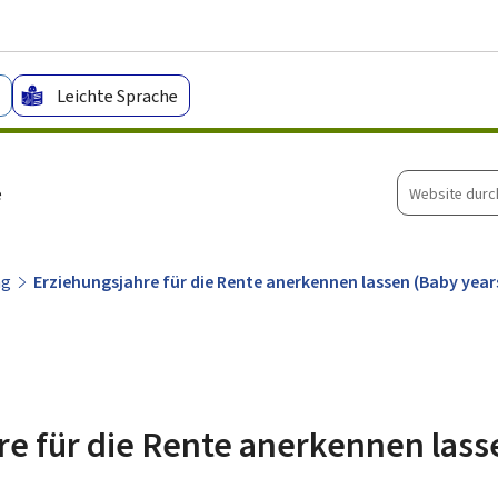
Zum Hauptmenü
Zum Inhalt
Leichte Sprache
Website
e
durchsuche
ng
Erziehungsjahre für die Rente anerkennen lassen (Baby year
re für die Rente anerkennen lass